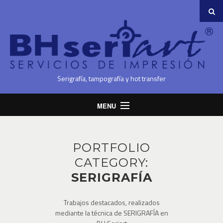
Serigrafía, tampografía y hot transfer
MENU
Inicio
Quiénes Somos
PORTFOLIO
CATEGORY:
Servicios
SERIGRAFÍA
Proyectos
Contacto
Trabajos destacados, realizados
mediante la técnica de SERIGRAFÍA en