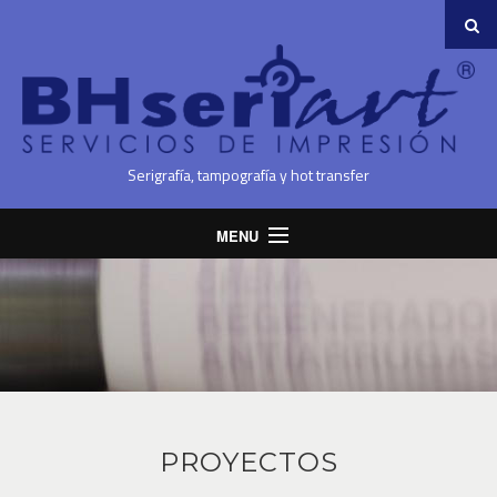
Serigrafía, tampografía y hot transfer
MENU
Inicio
Quiénes Somos
Servicios
Proyectos
Contacto
PROYECTOS